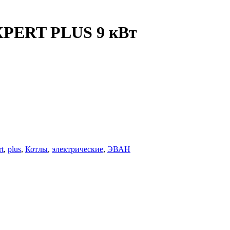
XPERT PLUS 9 кВт
t
,
plus
,
Котлы
,
электрические
,
ЭВАН