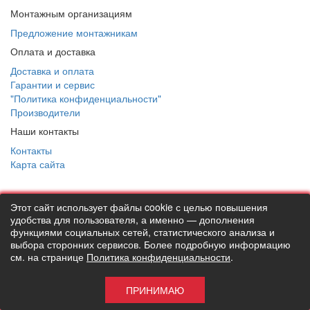
Водопоглощение
не более 1%
Монтажным организациям
Предложение монтажникам
Почему стоит выбрать Energoflex®
Super 64/13?
Оплата и доставка
Доставка и оплата
Выбирая Energoflex® Super 64/13, вы получаете надёжную и
Гарантии и сервис
эффективную теплоизоляцию для ваших труб. Этот материал
"Политика конфиденциальности"
поможет вам сэкономить на отоплении, продлить срок службы
Производители
системы и обеспечить комфорт в вашем доме или офисе.
Наши контакты
Не упустите возможность улучшить свою систему отопления
Контакты
или водоснабжения с помощью Energoflex® Super 64/13!
Карта сайта
Артикул
EFXT064132SU
Этот сайт использует файлы cookie с целью повышения
ВНИМАНИЕ ! Совершая любые действия на сайте
удобства для пользователя, а именно — дополнения
thermostock.ru вы соглашаетесь с
"Политикой
функциями социальных сетей, статистического анализа и
конфиденциальности"
, в противном случае рекомендуем
выбора сторонних сервисов. Более подробную информацию
покинуть данный сайт. Цены и информация представлена на
см. на странице
Политика конфиденциальности
.
данном сайте в ознакомительных целях и не являются
публичной офертой ни при каких обстоятельствах!
ПРИНИМАЮ
ТермоСток - все для отопления и водоснабжения © 2026