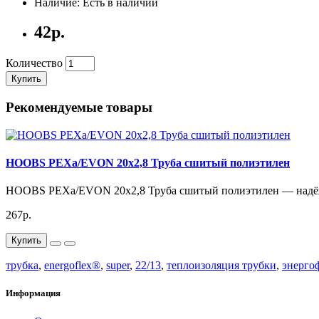
Наличие: Есть в наличии
42р.
Количество
Купить
Рекомендуемые товары
HOOBS PEXa/EVON 20х2,8 Труба сшитый полиэтилен
HOOBS PEXa/EVON 20х2,8 Труба сшитый полиэтилен — надёжн
267р.
Купить
трубка
,
energoflex®
,
super
,
22/13
,
теплоизоляция трубки
,
энерго
Информация