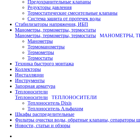
Предохранительные клапаны
Редукторы давления
Термостатические смесительные клапаны
Система защита от протечек воды
Стабилизаторы напряжения, ИБП
Манометры, термометры, термостаты
Манометры, термометры, термостаты
МАНОМЕТРЫ, Т
Манометры
Термоманометры
Термометры
Термостаты
Техника быстрого монтажа
Коллекторы
Инсталляции
Инструменты
Запорная арматура
Теплоносители
Теплоносители
ТЕПЛОНОСИТЕЛИ
Теплоноситель Dixis
Теплоноситель Альфахим
Шкафы распределительные
Фильтры очистки воды, обратные клапаны, сепараторы 
Новости, статьи и обзоры