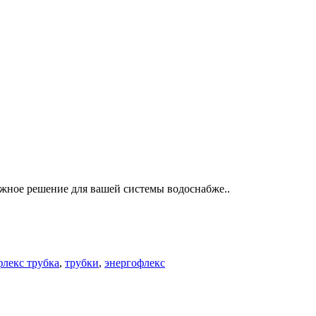
ое решение для вашей системы водоснабже..
флекс трубка
,
трубки
,
энергофлекс