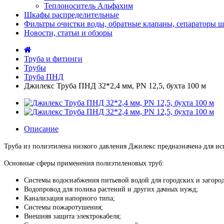
Теплоноситель Альфахим
Шкафы распределительные
Фильтры очистки воды, обратные клапаны, сепараторы 
Новости, статьи и обзоры
Труба и фитинги
Трубы
Труба ПНД
Джилекс Труба ПНД 32*2,4 мм, PN 12,5, бухта 100 м
Описание
Труба из полиэтилена низкого давления Джилекс предназначена для и
Основные сферы применения полиэтиленовых труб:
Системы водоснабжения питьевой водой для городских и загоро
Водопровод для полива растений и других дачных нужд;
Канализация напорного типа;
Системы пожаротушения;
Внешняя защита электрокабеля;