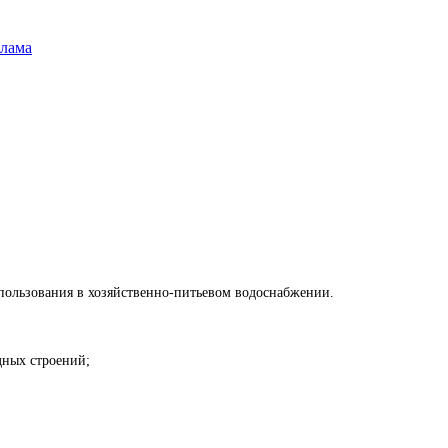
шлама
спользования в хозяйственно-питьевом водоснабжении.
дных строений;