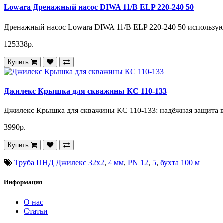
Lowara Дренажный насос DIWA 11/B ELP 220-240 50
Дренажный насос Lowara DIWA 11/B ELP 220-240 50 используют
125338р.
Купить
Джилекс Крышка для скважины КС 110-133
Джилекс Крышка для скважины КС 110-133: надёжная защита в
3990р.
Купить
Труба ПНД Джилекс 32х2
,
4 мм
,
PN 12
,
5
,
бухта 100 м
Информация
О нас
Статьи