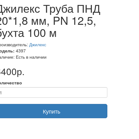
Джилекс Труба ПНД
20*1,8 мм, PN 12,5,
бухта 100 м
роизводитель:
Джилекс
одель:
4397
аличие: Есть в наличии
6400р.
оличество
Купить