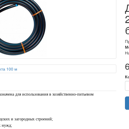
П
М
Н
К
значена для использования в хозяйственно-питьевом
дских и загородных строений;
х нужд;