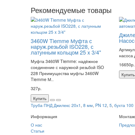
Рекомендуемые товары
Джиле
Насос
3460W Tiemme Муфта с
наруж.резьбой ISO228, с
Артикул
латунным кольцом 25 x 3/4"
насоса 
Муфта 3460W Tiemme: надёжное
16650р.
соединение с наружной резьбой ISO
228 Преимущества муфты 3460W
Купить
Tiemme М..
327р.
Купить
Труба ПНД Джилекс 20х1
,
8 мм
,
PN 12
,
5
,
бухта 100
Информация
Монтаж
О нас
Предло
Статьи