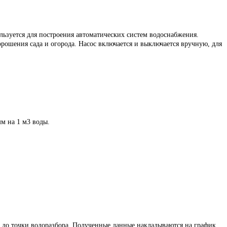
льзуется для построения автоматических систем водоснабжения.
орошения сада и огорода. Насос включается и выключается вручную, для
м на 1 м3 воды.
са до точки водоразбора. Полученные данные накладываются на график