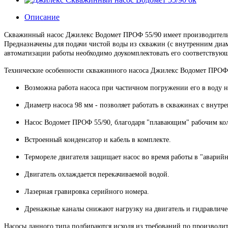
Описание
Скважинный насос Джилекс Водомет ПРОФ 55/90 имеет производительнос
Предназначены для подачи чистой воды из скважин (с внутренним диаме
автоматизации работы необходимо доукомплектовать его соответствую
Технические особенности скважинного насоса Джилекс Водомет ПРОФ 
Возможна работа насоса при частичном погружении его в воду на
Диаметр насоса 98 мм - позволяет работать в скважинах с внутр
Насос Водомет ПРОФ 55/90, благодаря "плавающим" рабочим коле
Встроенный конденсатор и кабель в комплекте.
Термореле двигателя защищает насос во время работы в "аварий
Двигатель охлаждается перекачиваемой водой.
Лазерная гравировка серийного номера.
Дренажные каналы снижают нагрузку на двигатель и гидравлическ
Насосы данного типа подбираются исходя из требований по производите