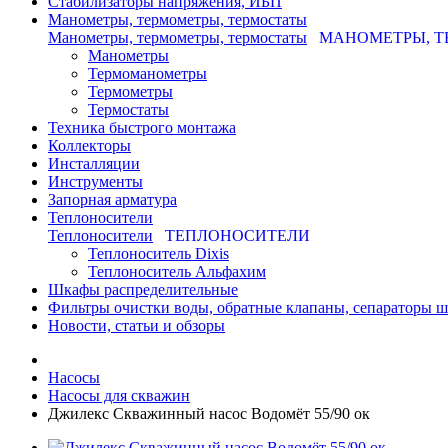
Стабилизаторы напряжения, ИБП
Манометры, термометры, термостаты
Манометры, термометры, термостаты
МАНОМЕТРЫ, Т
Манометры
Термоманометры
Термометры
Термостаты
Техника быстрого монтажа
Коллекторы
Инсталляции
Инструменты
Запорная арматура
Теплоносители
Теплоносители
ТЕПЛОНОСИТЕЛИ
Теплоноситель Dixis
Теплоноситель Альфахим
Шкафы распределительные
Фильтры очистки воды, обратные клапаны, сепараторы 
Новости, статьи и обзоры
Насосы
Насосы для скважин
Джилекс Скважинный насос Водомёт 55/90 ок