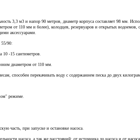
ть 3,3 м3 и напор 90 метров, диаметр корпуса составляет 98 мм. Испо
тром от 110 мм и более), колодцев, резервуаров и открытых водоемов, 
щими аксессуарами.
55/90:
 10 -15 сантиметров.
енним диаметром от 110 мм.
сам, способен перекачивать воду с содержанием песка до двух килограм
ном" режиме.
ую часть, при запуске и остановке насоса.
льности насоса, а так же расстояний: от источника до насоса и от насо