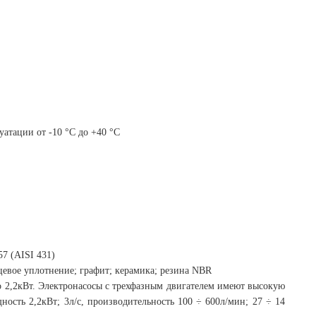
атации от -10 °C до +40 °C
7 (AISI 431)
цевое уплотнение; графит; керамика; резина NBR
о 2,2кВт. Электронасосы с трехфазным двигателем имеют высокую
ность 2,2кВт; 3л/с, производительность 100 ÷ 600л/мин; 27 ÷ 14