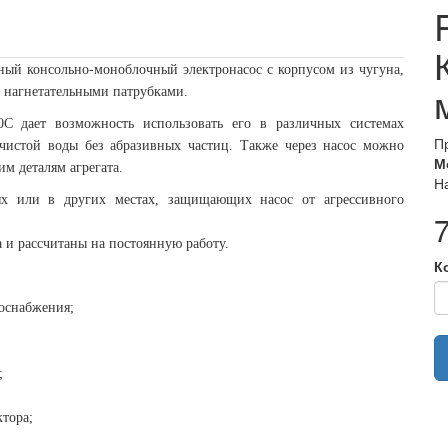
ный консольно-моноблочный электронасос с корпусом из чугуна,
 нагнетательными патрубками.
60C дает возможность использовать его в различных системах
П
 чистой воды без абразивных частиц. Также через насос можно
М
м деталям агрегата.
На
х или в других местах, защищающих насос от агрессивного
 и рассчитаны на постоянную работу.
К
оснабжения;
;
тора;