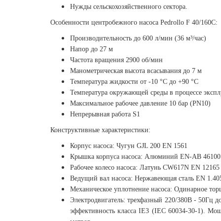
Нужды сельскохозяйственного сектора.
Особенности центробежного насоса Pedrollo F 40/160C:
Производительность до 600 л/мин (36 м³/час)
Напор до 27 м
Частота вращения 2900 об/мин
Манометрическая высота всасывания до 7 м
Температура жидкости от -10 °C до +90 °C
Температура окружающей среды в процессе эксплу
Максимальное рабочее давление 10 бар (PN10)
Непрерывная работа S1
Конструктивные характеристики:
Корпус насоса: Чугун GJL 200 EN 1561
Крышка корпуса насоса: Алюминий EN-AB 46100
Рабочее колесо насоса: Латунь CW617N EN 12165
Ведущий вал насоса: Нержавеющая сталь EN 1.405
Механическое уплотнение насоса: Одинарное тор
Электродвигатель: трехфазный 220/380В - 50Гц д
эффективность класса IE3 (IEC 60034-30-1). Мощ