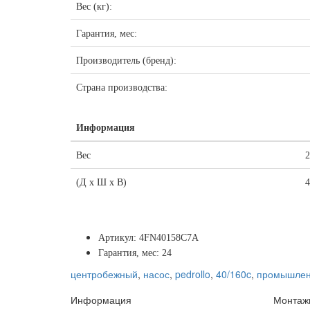
Вес (кг):
Гарантия, мес:
Производитель (бренд):
Страна производства:
Информация
Вес
2
(Д х Ш х В)
4
Артикул: 4FN40158C7A
Гарантия, мес: 24
центробежный
,
насос
,
pedrollo
,
40/160c
,
промышле
Информация
Монтаж