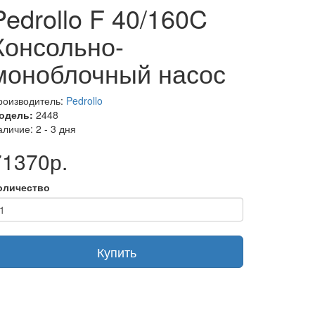
Pedrollo F 40/160C
Консольно-
моноблочный насос
роизводитель:
Pedrollo
одель:
2448
личие: 2 - 3 дня
71370р.
оличество
Купить