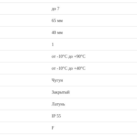
до 7
65 мм
40 мм
1
от -10°C до +90°С
от -10°C до +40°С
Чугун
Закрытый
Латунь
IP 55
F