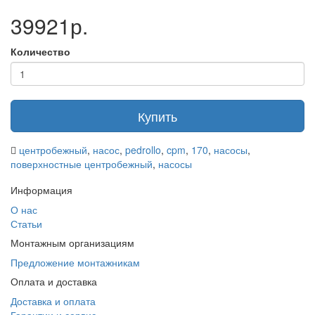
спираль, которая, совместно с коническим диффузором,
39921р.
обеспечивает преобразование части кинетической энергий в
энергию напора.
Мощность, кВт
5.50
Количество
Произ-ность, м3/ч
42.00
Напряжение, В
380.00
Артикул
CP 220AH
Напор, м
51.50
Купить
центробежный
,
насос
,
pedrollo
,
cpm
,
170
,
насосы
,
поверхностные центробежный
,
насосы
Информация
О нас
Статьи
Монтажным организациям
Предложение монтажникам
Оплата и доставка
Доставка и оплата