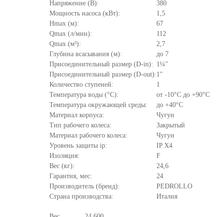
Напряжение (В):
380
Мощность насоса (кВт):
1,5
Hmax (м):
67
Qmax (л/мин):
112
Qmax (м³):
2,7
Глубина всасывания (м):
до 7
Присоединительный размер (D-in):
1¼"
Присоединительный размер (D-out):
1"
Количество ступеней:
1
Температура воды (°C):
от -10°C до +90°С
Температура окружающей среды:
до +40°C
Материал корпуса:
Чугун
Тип рабочего колеса:
Закрытый
Материал рабочего колеса:
Чугун
Уровень защиты ip:
IP X4
Изоляция:
F
Вес (кг):
24,6
Гарантия, мес:
24
Производитель (бренд):
PEDROLLO
Страна производства:
Италия
Вес
24.600