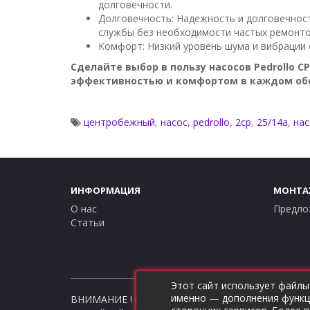
долговечности.
Долговечность: Надежность и долговечност
службы без необходимости частых ремонто
Комфорт: Низкий уровень шума и вибрации
Сделайте выбор в пользу насосов Pedrollo 
эффективностью и комфортом в каждом об
центробежный
,
насос
,
pedrollo
,
2cp
,
25/14a
,
на
ИНФОРМАЦИЯ
МОНТА
О нас
Предло
Статьи
Этот сайт использует файлы
именно — дополнения функци
ВНИМАНИЕ ! Совершая любые действия на сайте t