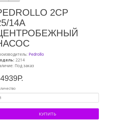
PEDROLLO 2CP
25/14A
ЦЕНТРОБЕЖНЫЙ
НАСОС
роизводитель:
Pedrollo
одель:
2214
аличие: Под заказ
4939Р.
личество
КУПИТЬ