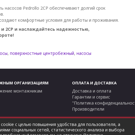
ь насосов Pedrollo 2CP обеспечивают долгий срок
в.
 создают комфортные условия для работы и проживания.
CP и 2CP и наслаждайтесь надежностью,
ороте!
сосы
,
поверхностные центробежный
,
насосы
ЖНЫМ ОРГАНИЗАЦИЯМ
ОПЛАТА И ДОСТАВКА
жение монтажникам
Доставка и оплата
Гарантии и сервис
"Политика конфиденциальнос
Производители
 cookie с целью повышения удобства для пользователя, а
ями социальных сетей, статистического анализа и выбора
hermostock.ru вы соглашаетесь с
"Политикой конфиденциально