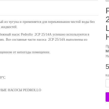
й из чугуна и применяется для перекачивания чистой воды без
 жидкостей.
бежный насос Pedrollo 2CP 25/14A успешно используются в
ях. Все составные части насоса 2CP 25/14A выполнены из
П
М
щищенном от непогоды помещении.
Н
5
Ко
40°C
ЖНЫЕ НАСОСЫ PEDROLLO