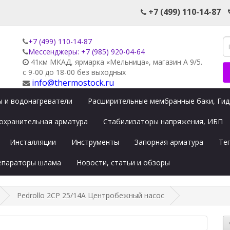
+7 (499) 110-14-87
+7 (499) 110-14-87
Мессенджеры: +7 (985) 920-04-64
41км МКАД, ярмарка «Мельница», магазин А 9/5.
с 9-00 до 18-00 без выходных
info@thermostock.ru
 и водонагреватели
Расширительные мембранные баки, Ги
охранительная арматура
Стабилизаторы напряжения, ИБП
Инсталляции
Инструменты
Запорная арматура
Те
сепараторы шлама
Новости, статьи и обзоры
Pedrollo 2CP 25/14A Центробежный насос