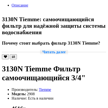
Описание
3130N Tiemme: самоочищающийся
фильтр для надёжной защиты системы
водоснабжения
Почему стоит выбрать фильтр 3130N Tiemme?
Читать далее
Фильтр самоочищающийся 3130N Tiemme — это
высококачественное устройство, предназначенное для
очистки воды от механических примесей. Он идеально
подходит для использования в системах водоснабжения и
3130N Tiemme Фильтр
отопления, обеспечивая надёжную защиту оборудования и
трубопроводов от повреждений.
самоочищающийся 3/4"
Преимущества фильтра 3130N Tiemme:
Производитель:
Tiemme
Эффективная очистка воды от ржавчины, песка, ила и
Модель:
2908
других механических примесей.
Наличие: Есть в наличии
Простота установки и эксплуатации.
Долговечность и надёжность в работе.