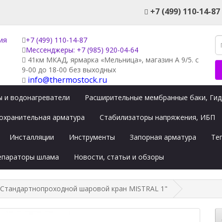
+7 (499) 110-14-87
+7 (499) 110-14-87
Мессенджеры: +7 (985) 920-04-64
41км МКАД, ярмарка «Мельница», магазин А 9/5. с
9-00 до 18-00 без выходных
info@thermostock.ru
 и водонагреватели
Расширительные мембранные баки, Ги
охранительная арматура
Стабилизаторы напряжения, ИБП
Инсталляции
Инструменты
Запорная арматура
Те
сепараторы шлама
Новости, статьи и обзоры
 Стандартнопроходной шаровой кран MISTRAL 1"