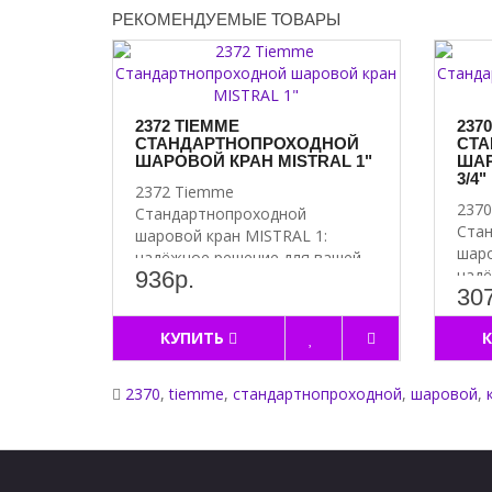
РЕКОМЕНДУЕМЫЕ ТОВАРЫ
2372 TIEMME
237
СТАНДАРТНОПРОХОДНОЙ
СТА
ШАРОВОЙ КРАН MISTRAL 1"
ШАР
3/4"
2372 Tiemme
237
Стандартнопроходной
Ста
шаровой кран MISTRAL 1:
шаро
надёжное решение для вашей
надё
936р.
системы Преимущес..
307
сист
КУПИТЬ
2370
,
tiemme
,
стандартнопроходной
,
шаровой
,