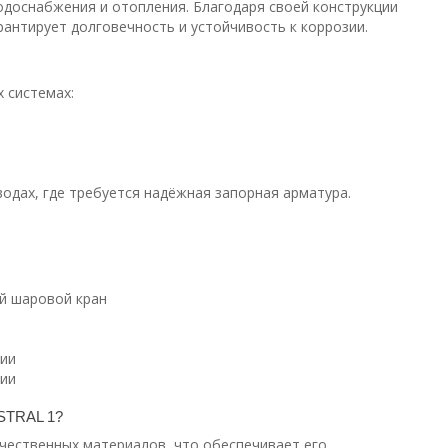
одоснабжения и отопления. Благодаря своей конструкции
рантирует долговечность и устойчивость к коррозии.
 системах:
одах, где требуется надёжная запорная арматура.
й шаровой кран
ции
ции
TRAL 1?
чественных материалов, что обеспечивает его