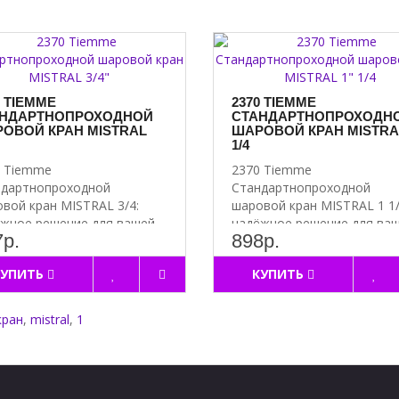
0 TIEMME
2370 TIEMME
НДАРТНОПРОХОДНОЙ
СТАНДАРТНОПРОХОДН
ОВОЙ КРАН MISTRAL
ШАРОВОЙ КРАН MISTRAL
1/4
0 Tiemme
2370 Tiemme
ндартнопроходной
Стандартнопроходной
вой кран MISTRAL 3/4:
шаровой кран MISTRAL 1 1
жное решение для вашей
надёжное решение для ва
р.
898р.
емы Преимущ..
системы Преи..
КУПИТЬ
КУПИТЬ
кран
,
mistral
,
1