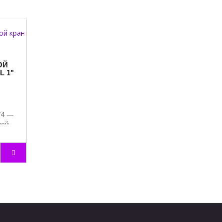
ОЙ
 1"
/4 —
шей