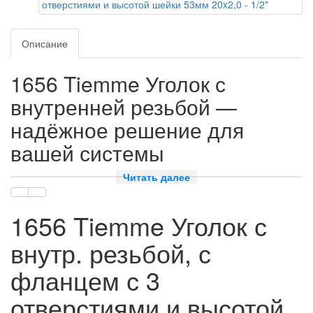
Описание
1656 Tiemme Уголок с
внутренней резьбой —
надёжное решение для
вашей системы
водоснабжения
Читать далее
Преимущества уголка 1656 Tiemme
1656 Tiemme Уголок с
Уголок 1656 Tiemme с внутренней резьбой, фланцем и тремя
внутр. резьбой, с
отверстиями — это высококачественный фитинг, который
обеспечивает надёжное и герметичное соединение в
фланцем с 3
системах водоснабжения. Благодаря своей конструкции и
материалам, из которых он изготовлен, этот уголок
отверстиями и высотой
гарантирует долговечность и устойчивость к коррозии.