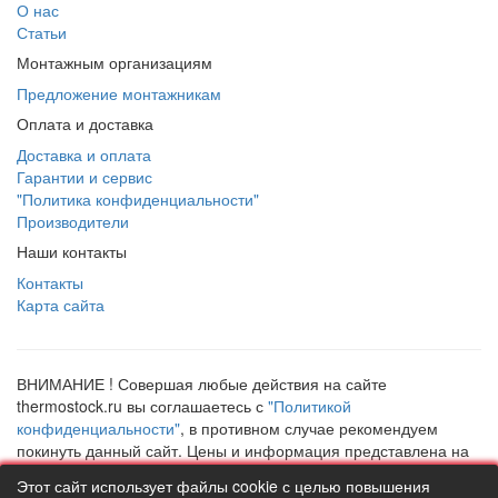
Почему стоит выбрать уголок 1656 Tiemme?
О нас
Статьи
Надёжность и долговечность:
уголок изготовлен из
Монтажным организациям
качественных материалов, что обеспечивает его
долговечность и устойчивость к коррозии.
Предложение монтажникам
Герметичность:
конструкция уголка гарантирует
Оплата и доставка
герметичность соединения, что предотвращает протечки и
Доставка и оплата
обеспечивает бесперебойную работу системы.
Гарантии и сервис
Простота монтажа:
благодаря своей конструкции, уголок
"Политика конфиденциальности"
легко монтируется и демонтируется, что упрощает процесс
Производители
установки и обслуживания системы.
Наши контакты
Технические характеристики
Контакты
Карта сайта
Характеристика
Значение
Модель
1656 Tiemme
Тип
Уголок
ВНИМАНИЕ ! Совершая любые действия на сайте
Резьба
Внутренняя
thermostock.ru вы соглашаетесь с
"Политикой
Диаметр
20x2,0 - 1/2"
конфиденциальности"
, в противном случае рекомендуем
Высота шейки
53 мм
покинуть данный сайт. Цены и информация представлена на
Количество отверстий
данном сайте в ознакомительных целях и не являются
3
Этот сайт использует файлы cookie с целью повышения
публичной офертой ни при каких обстоятельствах!
Материал
Высококачественный сплав