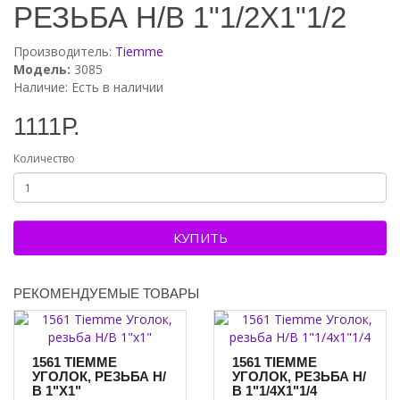
материала, который устойчив к коррозии и механическим
РЕЗЬБА Н/В 1"1/2Х1"1/2
повреждениям.
Производитель:
Tiemme
ХАРАКТЕРИСТИКИ 1561 TIEMME УГОЛКА
Модель:
3085
Характеристика
Значение
Наличие: Есть в наличии
Модель
1561 Tiemme Уголок
Тип резьбы
Н/В
1111Р.
Диаметр резьбы
11/2
Материал
Прочный сплав
Количество
Применение
Системы водоснабжения и отопления
ПОЧЕМУ СТОИТ ВЫБРАТЬ 1561 TIEMME УГОЛОК?
Надёжность и долговечность:
фитинг изготовлен
КУПИТЬ
из высококачественных материалов, которые
обеспечивают его долговечность и устойчивость к
коррозии.
РЕКОМЕНДУЕМЫЕ ТОВАРЫ
Герметичность:
благодаря точной резьбе и
качественным материалам, соединение получается
герметичным и надёжным.
Простота установки:
фитинг легко устанавливается
1561 TIEMME
1561 TIEMME
и не требует специальных навыков или инструментов.
УГОЛОК, РЕЗЬБА Н/
УГОЛОК, РЕЗЬБА Н/
В 1"Х1"
В 1"1/4Х1"1/4