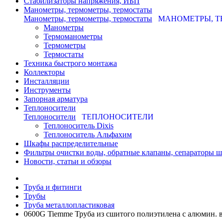
Стабилизаторы напряжения, ИБП
Манометры, термометры, термостаты
Манометры, термометры, термостаты
МАНОМЕТРЫ, Т
Манометры
Термоманометры
Термометры
Термостаты
Техника быстрого монтажа
Коллекторы
Инсталляции
Инструменты
Запорная арматура
Теплоносители
Теплоносители
ТЕПЛОНОСИТЕЛИ
Теплоноситель Dixis
Теплоноситель Альфахим
Шкафы распределительные
Фильтры очистки воды, обратные клапаны, сепараторы 
Новости, статьи и обзоры
Труба и фитинги
Трубы
Труба металлопластиковая
0600G Tiemme Труба из сшитого полиэтилена с алюмин. в