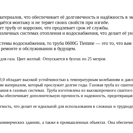
атериалов, что обеспечивает её долговечность и надёжность в э
аётся монтажу и не теряет своих свойств при изгибе.
 трубу от коррозии, что продлевает срок её службы.
различных системах отопления и водоснабжения, что делает её 
стемы водоснабжения, то труба 0600G Tiemme — это то, что вам
 ремонте и обслуживании в будущем.
я газа. Цвет желтый. Отпускается в бухтах по 25 метров.
3,0 обладает высокой устойчивостью к температурным колебаниям и давл
 материалом, который прослужит долгие годы. Газовая труба из сшитого
ания в газовых системах. Труба изготовлена из высокопрочного сшитого
ы обеспечивает дополнительную прочность и надежность, предотвращая 
гкость, что делает ее идеальной для использования в сложных и труднод
оммерческих зданиях, а также в промышленных объектах. Она обеспечива