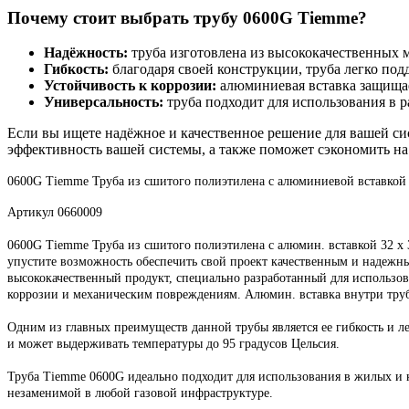
Почему стоит выбрать трубу 0600G Tiemme?
Надёжность:
труба изготовлена из высококачественных м
Гибкость:
благодаря своей конструкции, труба легко подд
Устойчивость к коррозии:
алюминиевая вставка защищает
Универсальность:
труба подходит для использования в 
Если вы ищете надёжное и качественное решение для вашей си
эффективность вашей системы, а также поможет сэкономить на
0600G Tiemme Труба из сшитого полиэтилена с алюминиевой вставкой дл
Артикул 0660009
0600G Tiemme Труба из сшитого полиэтилена с алюмин. вставкой 32 х 
упустите возможность обеспечить свой проект качественным и надежным
высококачественный продукт, специально разработанный для использов
коррозии и механическим повреждениям. Алюмин. вставка внутри труб
Одним из главных преимуществ данной трубы является ее гибкость и ле
и может выдерживать температуры до 95 градусов Цельсия.
Труба Tiemme 0600G идеально подходит для использования в жилых и к
незаменимой в любой газовой инфраструктуре.