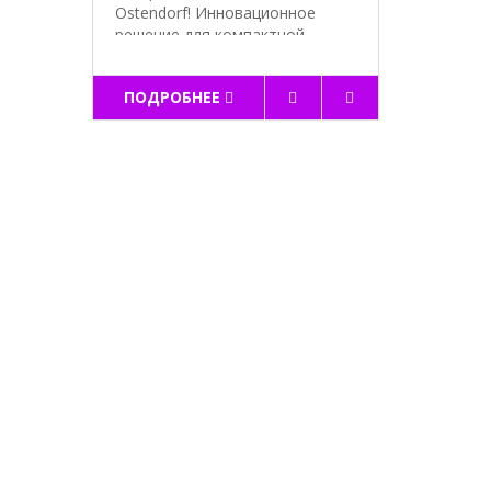
Ostendorf! Инновационное
решение для компактной
устано..
ПОДРОБНЕЕ