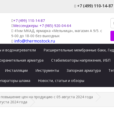
+7 (499) 110-14-87
+7 (499) 110-14-87
Мессенджеры: +7 (985) 920-04-64
41км МКАД, ярмарка «Мельница», магазин А 9/5. с
9-00 до 18-00 без выходных
info@thermostock.ru
 и водонагреватели
Расширительные мембранные баки, Ги
охранительная арматура
Стабилизаторы напряжения, ИБП
Инсталляции
Инструменты
Запорная арматура
Те
сепараторы шлама
Новости, статьи и обзоры
 повышение цен на продукцию с 05 августа 2024 года
густа 2024 года