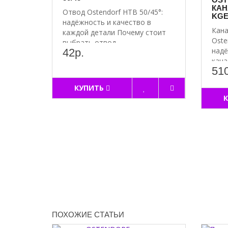
КАН
Отвод Ostendorf HTB 50/45°:
KGE
надёжность и качество в
Кана
каждой детали Почему стоит
Oste
выбрать отвод ..
надё
42р.
кана
510
КУПИТЬ
ПОХОЖИЕ СТАТЬИ