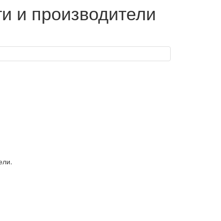
ти и производители
ели.